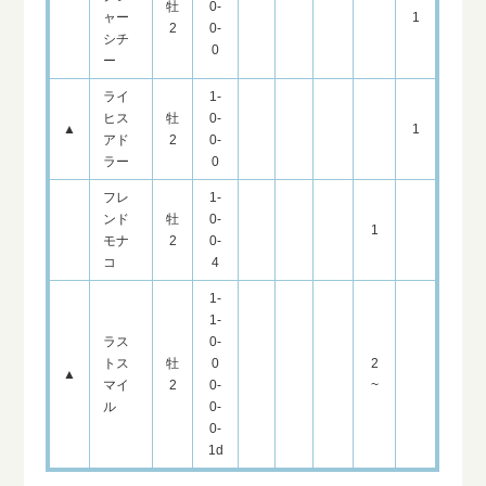
牡
0-
ャー
1
2
0-
シチ
0
ー
ライ
1-
ヒス
牡
0-
▲
1
アド
2
0-
ラー
0
フレ
1-
ンド
牡
0-
1
モナ
2
0-
コ
4
1-
1-
ラス
0-
トス
牡
0
2
▲
マイ
2
0-
~
ル
0-
0-
1d