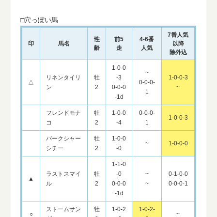
□穴っぽい馬
7番人気
性
前5
4-6番
印
馬名
以降
齢
走
人気
除外込
1-0-0
~
リネンタイリ
牡
-3
1-0-0-3
△
0-0-0-
ン
2
0-0-0
~
1
-1d
フレンドモナ
牡
1-0-0
0-0-0-
1-0-0-3
コ
2
-4
1
バークシャー
牡
1-0-0
~
1-0-0-0
シチー
2
-0
1-1-0
ラストスマイ
牡
-0
~
0-1-0-0
▲
ル
2
0-0-0
~
0-0-0-1
-1d
ストームサン
牡
1-0-2
1-0-2-
○
~