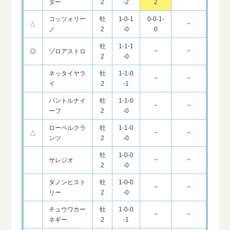
ダー
2
-2
2
コッツォリー
牡
1-0-1
0-0-1-
△
~
ノ
2
-0
0
牡
1-1-1
◎
ゾロアストロ
~
~
2
-0
ネッタイヤラ
牡
1-1-0
~
~
イ
2
-1
パントルナイ
牡
1-1-0
~
~
ーフ
2
-0
ローベルクラ
牡
1-1-0
△
~
~
ンツ
2
-0
牡
1-0-0
サレジオ
~
~
2
-0
ダノンヒスト
牡
1-0-0
~
~
リー
2
-0
チュウワカー
牡
1-0-0
~
~
ネギー
2
-1