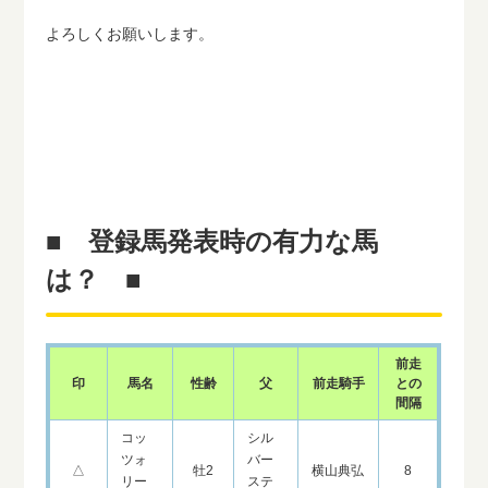
よろしくお願いします。
■ 登録馬発表時の有力な馬
は？ ■
前走
印
馬名
性齢
父
前走騎手
との
間隔
コッ
シル
ツォ
バー
△
牡2
横山典弘
8
リー
ステ