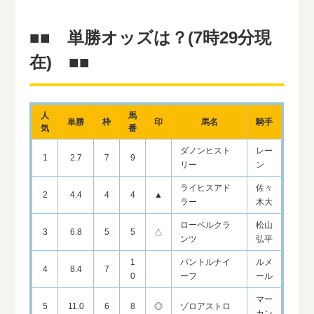
■■ 単勝オッズは？(7時29分現
在) ■■
人
馬
単勝
枠
印
馬名
騎手
気
番
ダノンヒスト
レー
1
2.7
7
9
リー
ン
ライヒスアド
佐々
2
4.4
4
4
▲
ラー
木大
ローベルクラ
松山
3
6.8
5
5
△
ンツ
弘平
1
パントルナイ
ルメ
4
8.4
7
0
ーフ
ール
マー
5
11.0
6
8
◎
ゾロアストロ
カン