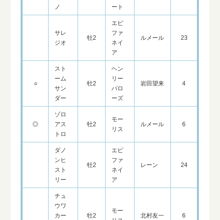
ノ
ート
エピ
サレ
ファ
牡2
ルメール
23
ジオ
ネイ
ア
スト
ヘン
ーム
リー
○
牡2
岩田望来
4
サン
バロ
ダー
ーズ
ゾロ
モー
◎
アス
牡2
ルメール
6
リス
トロ
ダノ
エピ
ンヒ
ファ
牡2
レーン
24
スト
ネイ
リー
ア
チュ
ウワ
モー
カー
牡2
北村友一
6