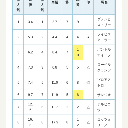
単勝
枠
印
馬名
人
勝
人
番
気
気
ダノンヒ
1
3.4
1
2.7
7
9
ストリー
ライヒス
2
5.3
2
4.4
4
4
▲
アドラー
1
パントル
3
6.2
4
8.4
7
0
ナイーフ
ローベル
4
7.3
3
6.8
5
5
△
クランツ
ゾロアス
5
7.4
5
11.0
6
8
◎
トロ
6
9.7
7
11.9
5
6
サレジオ
12.
テルヒコ
7
6
11.7
2
2
△
5
ウ
16.
1
コッツォ
8
8
17.9
8
△
6
2
リーノ