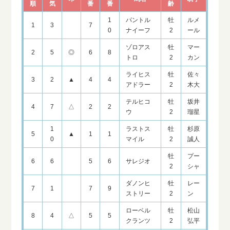
順
気
番
番
齢
1
パントル
牡
ルメ
1
3
7
0
ナイーフ
2
ール
ゾロアス
牡
マー
2
5
◎
6
8
トロ
2
カン
ライヒス
牡
佐々
3
2
▲
4
4
アドラー
2
木大
テルヒコ
牡
坂井
4
7
△
2
2
ウ
2
瑠星
1
ラストス
牡
杉原
5
▲
1
1
0
マイル
2
誠人
牡
プー
6
6
5
6
サレジオ
2
シャ
ダノンヒ
牡
レー
7
1
7
9
ストリー
2
ン
ローベル
牡
松山
8
4
△
5
5
クランツ
2
弘平