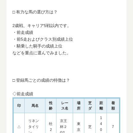
□ 有力な馬の選び方は？
2歳戦、キャリア5戦以内です。
・前走成績
・前5走およびクラス別成績上位
・騎乗した騎手の成績上位
などを重点に選んでみました。
□ 登録馬ごとの成績の特徴は？
◇前走成績
性
レー
場
芝
距
着
印
馬名
齢
ス名
所
ダ
離
順
1
リネン
京王
牡
東
4
△
タイリ
杯２
芝
7
2
京
0
ン
G2