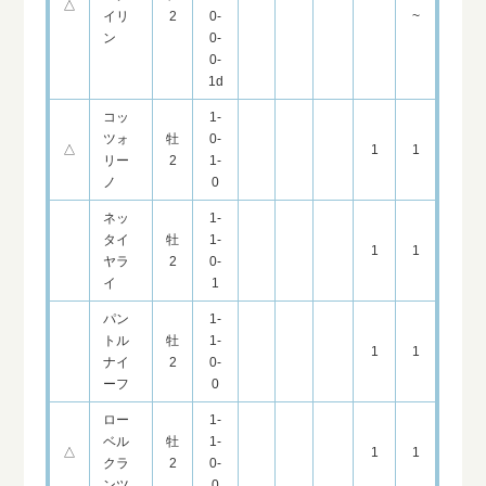
△
イリ
2
0-
~
ン
0-
0-
1d
コッ
1-
ツォ
牡
0-
△
1
1
リー
2
1-
ノ
0
ネッ
1-
タイ
牡
1-
1
1
ヤラ
2
0-
イ
1
パン
1-
トル
牡
1-
1
1
ナイ
2
0-
ーフ
0
ロー
1-
ベル
牡
1-
△
1
1
クラ
2
0-
ンツ
0