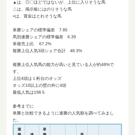
▲は、◎〇ほどではないが、上位に入りそうな馬
△は、掲示板にはのりそうな馬
×は、賞金はとれそうな馬
単勝シェアの標準偏差 7.85
馬別連勝シェアの標準偏差 6.39
単複売上比 67.2%
複勝上位人気3頭シェア合計 48.3%
複勝上位人気馬の能力が高いと見ている人が約48%で
す。
上位4頭は１桁台のオッズ
オッズ10以上の壁の外に4頭
最低人気は198.5
参考までに
単勝と比較できるように連勝の人気順を調べてみまし
た。
連
単
勝
連
勝
馬