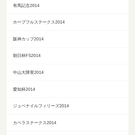
有馬記念2014
ホープフルステークス2014
阪神カップ2014
朝日杯FS2014
中山大障害2014
愛知杯2014
ジュベナイルフィリーズ2014
カペラステークス2014