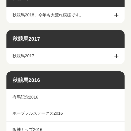
秋競馬2018、今年も大荒れ模様です。
秋競馬2017
秋競馬2017
秋競馬2016
有馬記念2016
ホープフルステークス2016
阪神カップ2016