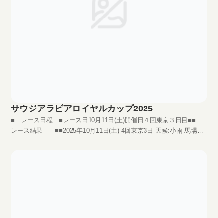
サウジアラビアロイヤルカップ2025
■ レース日程 ■レース日10月11日(土)開催日４回東京３日目■■
レース結果 ■■2025年10月11日(土) 4回東京3日 天候:小雨 馬場状
態: 良11Ｒ 第11回サウジアラビアロイヤルカップ２歳・オープン・
Ｇ３(馬齢) (国際)(特指) 芝 1600m 8頭立着順人気印枠番馬番馬名性齢
騎...