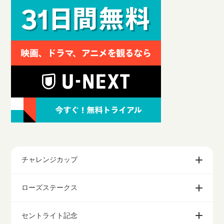
チャレンジカップ
ローズステークス
セントライト記念