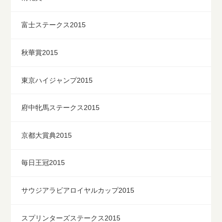
富士ステークス2015
秋華賞2015
東京ハイジャンプ2015
府中牝馬ステークス2015
京都大賞典2015
毎日王冠2015
サウジアラビアロイヤルカップ2015
スプリンターズステークス2015