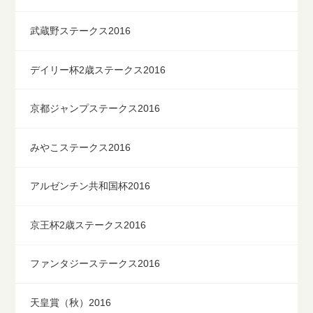
武蔵野ステークス2016
デイリー杯2歳ステークス2016
京都ジャンプステークス2016
みやこステークス2016
アルゼンチン共和国杯2016
京王杯2歳ステークス2016
ファンタジーステークス2016
天皇賞（秋）2016