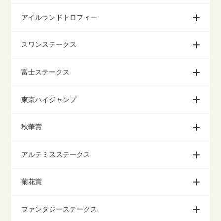
アイルランドトロフィー
スワンステークス
富士ステークス
東京ハイジャンプ
秋華賞
アルテミスステークス
菊花賞
ファンタジーステークス