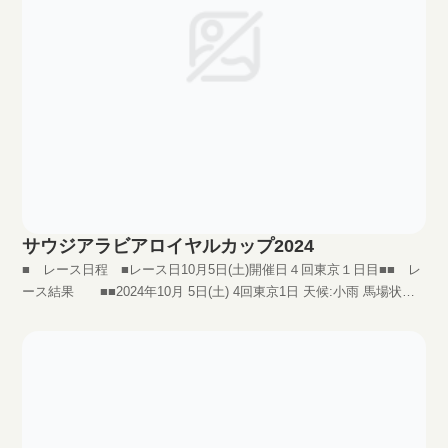
サウジアラビアロイヤルカップ2024
■ レース日程 ■レース日10月5日(土)開催日４回東京１日目■■ レ
ース結果 ■■2024年10月 5日(土) 4回東京1日 天候:小雨 馬場状態:
稍重11Ｒ 第10回サウジアラビアロイヤルカップ２歳・オープン・Ｇ
３(馬齢) (国際)(特指) 芝 1600m 7頭立着順人気印枠番馬番馬名性齢騎
手...