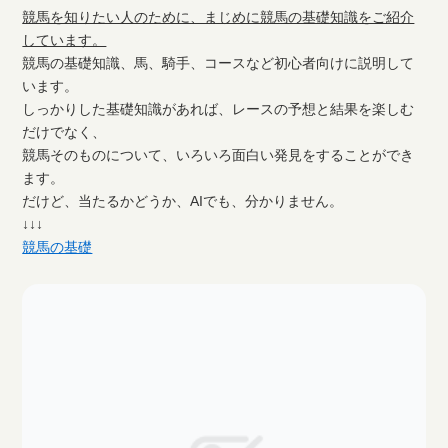
競馬を知りたい人のために、まじめに競馬の基礎知識をご紹介
しています。
競馬の基礎知識、馬、騎手、コースなど初心者向けに説明して
います。
しっかりした基礎知識があれば、レースの予想と結果を楽しむ
だけでなく、
競馬そのものについて、いろいろ面白い発見をすることができ
ます。
だけど、当たるかどうか、AIでも、分かりません。
↓↓↓
競馬の基礎