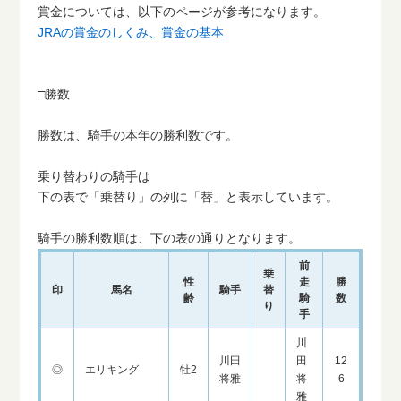
賞金については、以下のページが参考になります。
JRAの賞金のしくみ、賞金の基本
□勝数
勝数は、騎手の本年の勝利数です。
乗り替わりの騎手は
下の表で「乗替り」の列に「替」と表示しています。
騎手の勝利数順は、下の表の通りとなります。
前
乗
性
走
勝
印
馬名
騎手
替
齢
騎
数
り
手
川
川田
田
12
◎
エリキング
牡2
将雅
将
6
雅