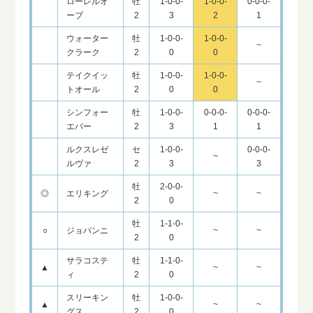
ローレルオ
牡
1-0-0-
1-0-0-
0-0-0-
ーブ
2
3
2
1
ウォーター
牡
1-0-0-
1-0-0-
~
クラーク
2
0
0
テイクイッ
牡
1-0-0-
1-0-0-
~
トオール
2
0
0
シンフォー
牡
1-0-0-
0-0-0-
0-0-0-
エバー
2
3
1
1
ルクスレゼ
セ
1-0-0-
0-0-0-
~
ルヴァ
2
3
3
牡
2-0-0-
◎
エリキング
~
~
2
0
牡
1-1-0-
○
ジョバンニ
~
~
2
0
サラコステ
牡
1-1-0-
▲
~
~
ィ
2
0
スリーキン
牡
1-0-0-
▲
~
~
グス
2
0