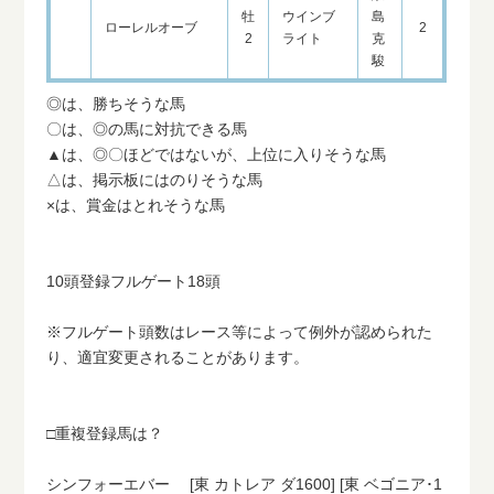
牡
ウインブ
島
ローレルオーブ
2
2
ライト
克
駿
◎は、勝ちそうな馬
〇は、◎の馬に対抗できる馬
▲は、◎〇ほどではないが、上位に入りそうな馬
△は、掲示板にはのりそうな馬
×は、賞金はとれそうな馬
10頭登録フルゲート18頭
※フルゲート頭数はレース等によって例外が認められた
り、適宜変更されることがあります。
□重複登録馬は？
シンフォーエバー [東 カトレア ダ1600] [東 ベゴニア･1