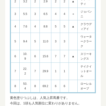
2
3.2
2
2.9
2
2
▲
ティ
ジョバン
3
5.5
3
6.5
4
4
○
ニ
クラウデ
4
7.6
4
8.8
5
5
▲
ィアイ
ウォータ
5
9.4
5
11.0
3
3
ークラー
ク
10.
スリーキ
6
6
15.6
7
7
▲
9
ングス
テイクイ
22.
7
7
29.9
1
1
ットオー
2
ル
53.
ローレル
8
8
69.2
6
6
4
オーブ
黄色塗りつぶしは、人気上昇馬番です。
今回は、1頭も人気順位に変わりがありません。