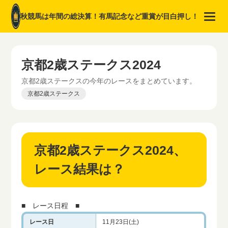
秋競馬は年間の総決算！有馬記念など重賞が目白押し！
京都2歳ステークス2024
京都2歳ステークスの今年のレースをまとめています。
京都2歳ステークス
京都2歳ステークス2024、
レース結果は？
■ レース日程 ■
レース日
11月23日(土)