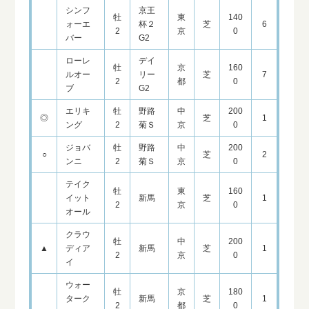
シンフ
京王
牡
東
140
ォーエ
杯２
芝
6
2
京
0
バー
G2
ローレ
デイ
牡
京
160
ルオー
リー
芝
7
2
都
0
ブ
G2
エリキ
牡
野路
中
200
◎
芝
1
ング
2
菊Ｓ
京
0
ジョバ
牡
野路
中
200
○
芝
2
ンニ
2
菊Ｓ
京
0
テイク
牡
東
160
イット
新馬
芝
1
2
京
0
オール
クラウ
牡
中
200
▲
ディア
新馬
芝
1
2
京
0
イ
ウォー
牡
京
180
ターク
新馬
芝
1
2
都
0