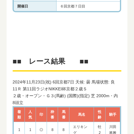
開催日
６回京都７日目
■■ レース結果 ■■
2024年11月23日(祝) 6回京都7日 天候: 曇 馬場状態: 良
11Ｒ 第11回ラジオNIKKEI杯京都２歳Ｓ
２歳・オープン・Ｇ３(馬齢) (国際)(指定) 芝 2000m・内
8頭立
着
人
枠
馬
性
印
馬名
騎手
順
気
番
番
齢
エリキン
牡
川田
1
1
◎
8
8
グ
2
将雅