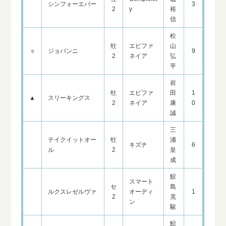
シンフォーエバー
3
2
y
裕
信
松
牡
エピファ
山
○
ジョバンニ
9
2
ネイア
弘
平
岩
牡
エピファ
田
1
▲
スリーキングス
2
ネイア
康
0
誠
三
テイクイットオー
牡
浦
キズナ
6
ル
2
皇
成
鮫
スマート
セ
島
ルクスレゼルヴァ
オーディ
1
2
克
ン
駿
鮫