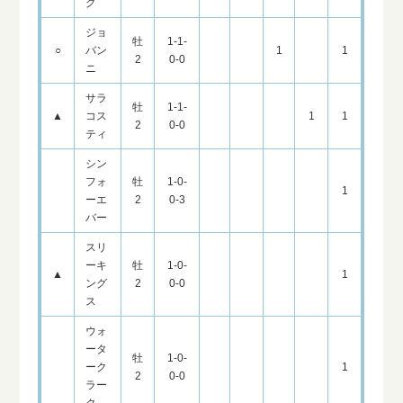
グ
ジョ
牡
1-1-
○
バン
1
1
2
0-0
ニ
サラ
牡
1-1-
▲
コス
1
1
2
0-0
ティ
シン
フォ
牡
1-0-
1
ーエ
2
0-3
バー
スリ
ーキ
牡
1-0-
▲
1
ング
2
0-0
ス
ウォ
ータ
牡
1-0-
ーク
1
2
0-0
ラー
ク