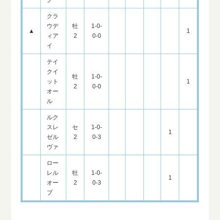
クラ
ウデ
牡
1-0-
▲
1
ィア
2
0-0
イ
テイ
クイ
牡
1-0-
ット
1
2
0-0
オー
ル
ルク
スレ
セ
1-0-
1
ゼル
2
0-3
ヴァ
ロー
レル
牡
1-0-
1
オー
2
0-3
ブ