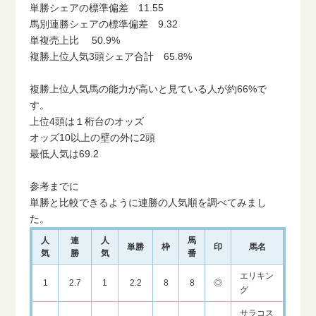
単勝シェアの標準偏差 11.55
馬別連勝シェアの標準偏差 9.32
単複売上比 50.9%
複勝上位人気3頭シェア合計 65.8%
複勝上位人気馬の能力が高いと見ている人が約66%で
す。
上位4頭は１桁台のオッズ
オッズ10以上の壁の外に2頭
最低人気は69.2
参考までに
単勝と比較できるように連勝の人気順を調べてみまし
た。
人
連
人
馬
単勝
枠
印
馬名
気
勝
気
番
エリキン
1
2.7
1
2.2
8
8
◎
グ
サラコス