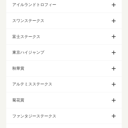
アイルランドトロフィー
スワンステークス
富士ステークス
東京ハイジャンプ
秋華賞
アルテミスステークス
菊花賞
ファンタジーステークス