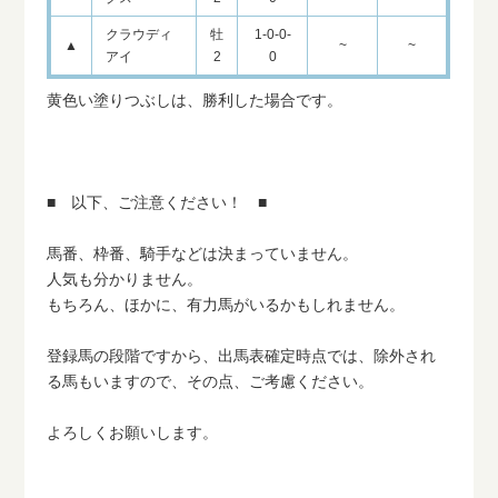
クラウディ
牡
1-0-0-
▲
~
~
アイ
2
0
黄色い塗りつぶしは、勝利した場合です。
■ 以下、ご注意ください！ ■
馬番、枠番、騎手などは決まっていません。
人気も分かりません。
もちろん、ほかに、有力馬がいるかもしれません。
登録馬の段階ですから、出馬表確定時点では、除外され
る馬もいますので、その点、ご考慮ください。
よろしくお願いします。