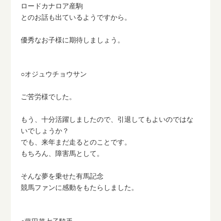
ロードカナロア産駒
とのお話も出ているようですから。
優秀なお子様に期待しましょう。
○オジュウチョウサン
ご苦労様でした。
もう、十分活躍しましたので、引退してもよいのではな
いでしょうか？
でも、来年まだ走るとのことです。
もちろん、障害馬として。
そんな夢を乗せた有馬記念
競馬ファンに感動をもたらしました。