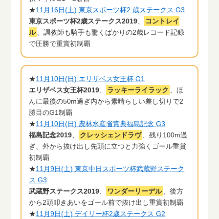
★
11月16日(土) 東京スポーツ杯2 歳ステークス G3
東京スポーツ杯2歳ステークス2019
、
コントレイ
ル
、調教師も騎手も驚くばかりの2歳レコード記録
で圧勝で重賞初制覇
★
11月10日(日) エリザベス女王杯 G1
エリザベス女王杯2019
、
ラッキーライラック
、ほ
んに最後の50m過ぎ内から素晴らしい差し切りで2
勝目のG1制覇
★
11月10日(日) 農林水産省賞典福島記念 G3
福島記念2019
、
クレッシェンドラヴ
、残り100m過
ぎ、外から抜け出し先頭に立つと力強くゴール重賞
初制覇
★
11月9日(土) 東京中日スポーツ杯武蔵野ステーク
ス G3
武蔵野ステークス2019
、
ワンダーリーデル
、後方
から2頭叩きあいをゴール前で抜け出し重賞初制覇
★
11月9日(土) デイリー杯2歳ステークス G2