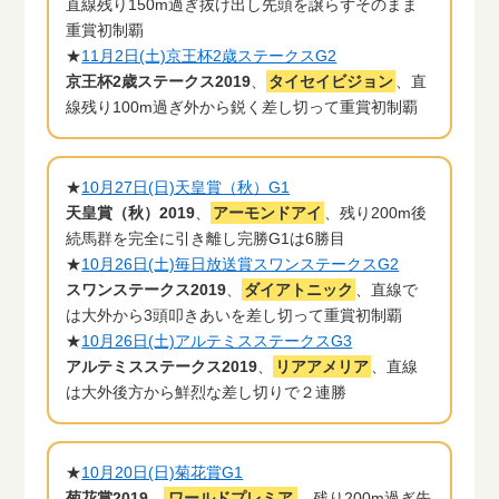
直線残り150m過ぎ抜け出し先頭を譲らずそのまま
重賞初制覇
★
11月2日(土)京王杯2歳ステークスG2
京王杯2歳ステークス2019
、
タイセイビジョン
、直
線残り100m過ぎ外から鋭く差し切って重賞初制覇
★
10月27日(日)天皇賞（秋）G1
天皇賞（秋）2019
、
アーモンドアイ
、残り200m後
続馬群を完全に引き離し完勝G1は6勝目
★
10月26日(土)毎日放送賞スワンステークスG2
スワンステークス2019
、
ダイアトニック
、直線で
は大外から3頭叩きあいを差し切って重賞初制覇
★
10月26日(土)アルテミスステークスG3
アルテミスステークス2019
、
リアアメリア
、直線
は大外後方から鮮烈な差し切りで２連勝
★
10月20日(日)菊花賞G1
菊花賞2019
、
ワールドプレミア
、残り200m過ぎ先