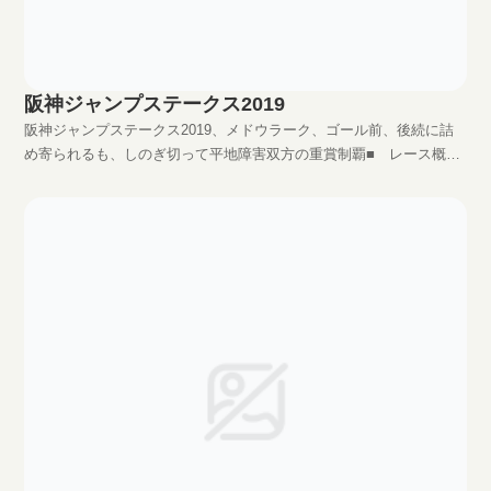
阪神ジャンプステークス2019
阪神ジャンプステークス2019、メドウラーク、ゴール前、後続に詰
め寄られるも、しのぎ切って平地障害双方の重賞制覇■ レース概
要 ■9月14日(土) 阪神ジャンプステークス J・G3阪神 芝 3140ｍ3歳
以上 混合 別定1着賞金2900万円■ 上位着順1着から3着までの馬 ■
着順人気B枠番馬番印馬名...