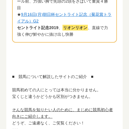
ール前、力強い脚で先頭の2頭をさばいて重賞４勝
目
★
9月16日(月)朝日杯セントライト記念（菊花賞トラ
イアル）G2
セントライト記念2019
、
リオンリオン
、直線で力
強く伸び鮮やかに抜け出し快勝
■ 競馬について解説したサイトのご紹介 ■
競馬初めての人にとっては本当に分かりません。
宝くじと違うかどうかも区別がつきません。
そんな競馬を知りたい人のために、まじめに競馬初心者
向きにご紹介します。
どうぞ、ご遠慮なく、ご笑覧ください！