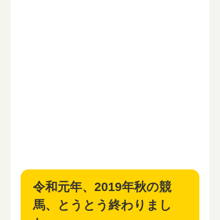
令和元年、2019年秋の競
馬、とうとう終わりまし