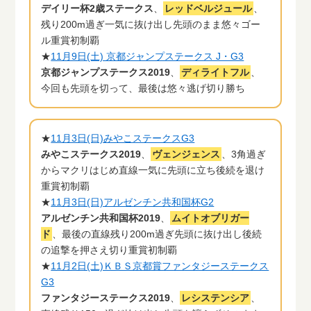
デイリー杯2歳ステークス
、
レッドベルジュール
、
残り200m過ぎ一気に抜け出し先頭のまま悠々ゴー
ル重賞初制覇
★
11月9日(土) 京都ジャンプステークス J・G3
京都ジャンプステークス2019
、
ディライトフル
、
今回も先頭を切って、最後は悠々逃げ切り勝ち
★
11月3日(日)みやこステークスG3
みやこステークス2019
、
ヴェンジェンス
、3角過ぎ
からマクリはじめ直線一気に先頭に立ち後続を退け
重賞初制覇
★
11月3日(日)アルゼンチン共和国杯G2
アルゼンチン共和国杯2019
、
ムイトオブリガー
ド
、最後の直線残り200m過ぎ先頭に抜け出し後続
の追撃を押さえ切り重賞初制覇
★
11月2日(土)ＫＢＳ京都賞ファンタジーステークス
G3
ファンタジーステークス2019
、
レシステンシア
、