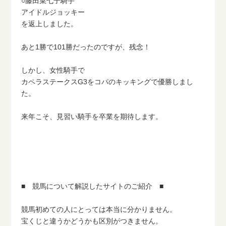
○藤田菜七子騎手
アイドルジョッキー
を返上しました。
あと1勝で101勝だったのですが、残念！
しかし、女性騎手で
カペラステークスG3をコパのキッキングで優勝しまし
た。
来年こそ、見習い騎手を卒業を期待します。
■ 競馬について解説したサイトのご紹介 ■
競馬初めての人にとっては本当に分かりません。
宝くじと違うかどうかも区別がつきません。