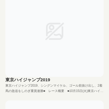
東京ハイジャンプ2019
東京ハイジャンプ2019、シングンマイケル、ゴール前抜け出し、2着
馬の急追をしのぎ重賞連勝■ レース概要 ■10月15日(火)東京ハイジ
ャンプJ・G2東京芝3110ｍ3歳以上混合別定1着賞金4100万円台風19
号の影響で、東京競馬は12日(土)から15日(火)へ13日(日)から21日(月)
へ代替競馬...