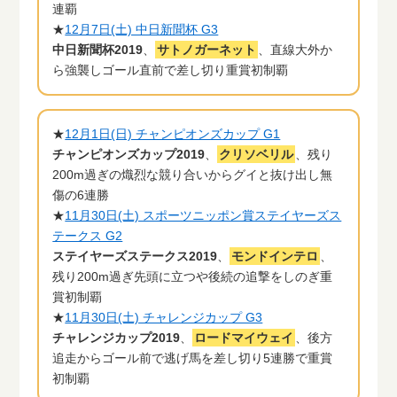
連覇
★
12月7日(土) 中日新聞杯 G3
中日新聞杯2019
、
サトノガーネット
、直線大外か
ら強襲しゴール直前で差し切り重賞初制覇
★
12月1日(日) チャンピオンズカップ G1
チャンピオンズカップ2019
、
クリソベリル
、残り
200m過ぎの熾烈な競り合いからグイと抜け出し無
傷の6連勝
★
11月30日(土) スポーツニッポン賞ステイヤーズス
テークス G2
ステイヤーズステークス2019
、
モンドインテロ
、
残り200m過ぎ先頭に立つや後続の追撃をしのぎ重
賞初制覇
★
11月30日(土) チャレンジカップ G3
チャレンジカップ2019
、
ロードマイウェイ
、後方
追走からゴール前で逃げ馬を差し切り5連勝で重賞
初制覇