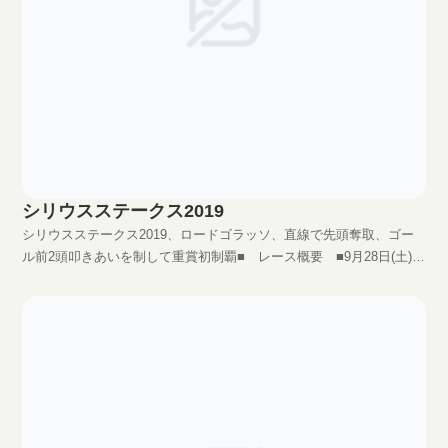
シリウスステークス2019
シリウスステークス2019、ロードゴラッソ、直線で先頭奪取、ゴー
ル前2頭叩きあいを制して重賞初制覇■ レース概要 ■9月28日(土)シ
リウスステークスG3阪神ダ2000ｍ3歳以上国際指定ハンデダート路線
1着賞金3600万円■ 上位着順1着から3着までの馬 ■着順人気B枠番
馬番印馬名性別年齢父騎手前走...